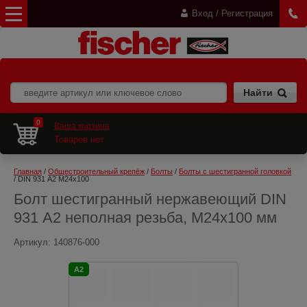
Вход / Регистрация
0
Ваша корзина
Товаров нет
Главная
 / 
Общестроительный крепёж
 / 
Болты
 / 
Болты с шестигранной головкой
/ DIN 931 А2 M24x100
Болт шестигранный нержавеющий DIN
931 А2 неполная резьба, M24x100 мм
Артикул:
140876-000
A2