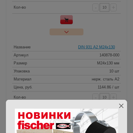
-
+
Кол-во
Название
DIN 931 А2 M24x130
Артикул
140878-000
Размер
M24x130 мм
Упаковка
10 шт
Материал
нерж. сталь A2
Цена, руб.
1144.86 / шт
-
+
Кол-во