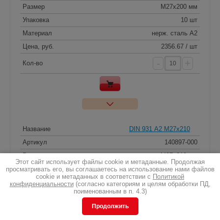
Размер
M27x200 мм
Упаковка
10 шт
Материал
нерж. сталь A2
Цена, руб.
2356.67 / шт
-
+
Кол-во
Название
DIN 931 А2 M27x210
Артикул
140897-000
Размер
M27x210 мм
Этот сайт использует файлы cookie и метаданные. Продолжая
Упаковка
10 шт
просматривать его, вы соглашаетесь на использование нами файлов
cookie и метаданных в соответствии с
Политикой
Материал
нерж. сталь A2
конфиденциальности
(согласно категориям и целям обработки ПД,
поименованным в п. 4.3)
Цена, руб.
2799.85 / шт
Продолжить
-
+
Кол-во