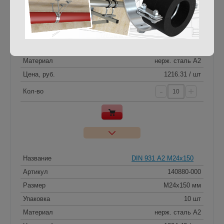
Название
DIN 931 А2 M24x140
Артикул
140879-000
Размер
M24x140 мм
Упаковка
10 шт
Материал
нерж. сталь A2
Цена, руб.
1216.31 / шт
-
+
Кол-во
Название
DIN 931 А2 M24x150
Артикул
140880-000
Размер
M24x150 мм
Упаковка
10 шт
Материал
нерж. сталь A2