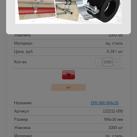
Название
DIN 966 M4x15
Артикул
239874-000
Размер
M4x15 мм
Упаковка
1000 шт
Материал
оц. сталь
Цена, руб.
0.29 / шт
-
+
Кол-во
Название
DIN 966 M4x16
Артикул
122211-000
Размер
M4x16 мм
Упаковка
1000 шт
Материал
оц. сталь