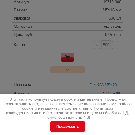
Артикул
19712-000
Размер
M5x16 мм
Упаковка
500 шт
Материал
оц. сталь
Цена, руб.
5.07 / шт
-
+
Кол-во
Название
DIN 966 M5x20
Артикул
57755-000
Этот сайт использует файлы cookie и метаданные. Продолжая
Размер
M5x20 мм
просматривать его, вы соглашаетесь на использование нами файлов
cookie и метаданных в соответствии с
Политикой
Упаковка
500 шт
конфиденциальности
(согласно категориям и целям обработки ПД,
поименованным в п. 4.3)
Материал
оц. сталь
Цена, руб.
1.37 / шт
Продолжить