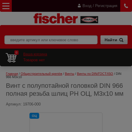
Вход / Регистрация
0
Ваша корзина
Товаров нет
Главная
 / 
Общестроительный крепёж
 / 
Винты
 / 
Винты по DIN/ГОСТ/ISO
 / DIN 
966 M3x10
Винт с полупотайной головкой DIN 966
полная резьба шлиц PH ОЦ, M3x10 мм
Артикул:
19706-000
ОЦ