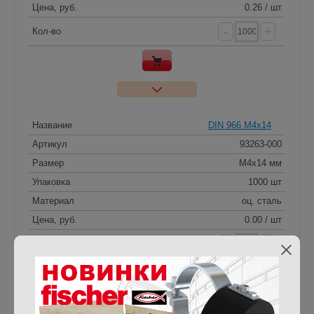
Цена, руб.
0.26 / шт
-
+
Кол-во
Название
DIN 966 M4x14
Артикул
93263-000
Размер
M4x14 мм
Упаковка
1000 шт
Материал
оц. сталь
Цена, руб.
0.00 / шт
-
+
Кол-во