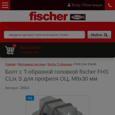
Вход / Регистрация
0
Ваша корзина
Товаров нет
Главная
 / 
Монтажные системы
 / 
Болты Т-образные
 / FHS CLIx S 8x30
Болт с T-образной головкой fischer FHS
CLIx S для профиля ОЦ, M8х30 мм
Артикул:
20914
ОЦ