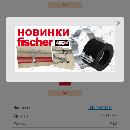
Название
DIN 1587 M8
Артикул
2719-000
Размер
M8
Упаковка
500 шт
Материал
оц. сталь
Цена, руб.
1.70 / шт
-
+
Кол-во
Название
DIN 1587 M10
Артикул
2721-000
Размер
M10