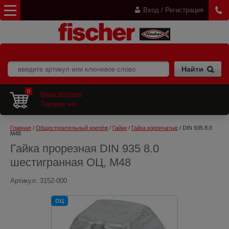
Вход / Регистрация
0
Ваша корзина
Товаров нет
Главная
 / 
Общестроительный крепёж
 / 
Гайки
 / 
Гайка корончатые
 / DIN 935 8.0 
M48
Гайка прорезная DIN 935 8.0
шестигранная ОЦ, M48
Артикул:
3152-000
ОЦ