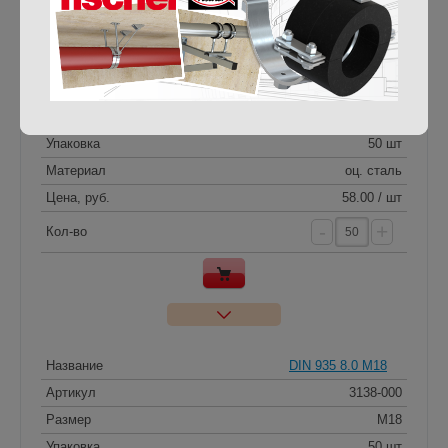
Название
DIN 935 8.0 M16
Артикул
55583-000
Размер
M16
Упаковка
50 шт
Материал
оц. сталь
Цена, руб.
58.00 / шт
-
+
Кол-во
Название
DIN 935 8.0 M18
Артикул
3138-000
Размер
M18
Упаковка
50 шт