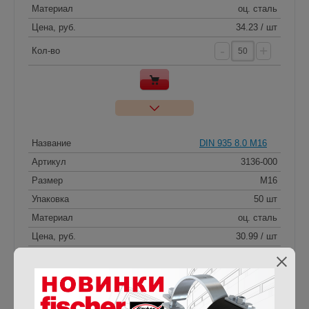
Материал
оц. сталь
Цена, руб.
34.23 / шт
-
+
Кол-во
Название
DIN 935 8.0 M16
Артикул
3136-000
Размер
M16
Упаковка
50 шт
Материал
оц. сталь
Цена, руб.
30.99 / шт
-
+
Кол-во