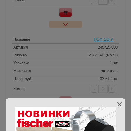
-
+
Кол-во
Название
HOM SG V
Артикул
245725-000
Размер
M8 2 1/4" (67-73)
Упаковка
1 шт
Материал
оц. сталь
Цена, руб.
33.61 / шт
-
+
Кол-во
Название
HOM SG V