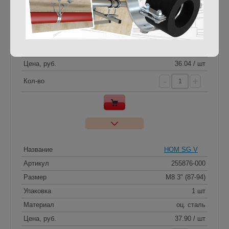
Артикул
242201-000
Размер
M8 2 1/2" (74-80)
Упаковка
1 шт
Материал
оц. сталь
Цена, руб.
36.04 / шт
-
+
Кол-во
Название
HOM SG V
Артикул
255876-000
Размер
M8 3" (87-94)
Упаковка
1 шт
Материал
оц. сталь
Цена, руб.
37.90 / шт