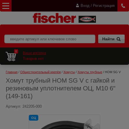
Вход / Регистрация
0
Ваша корзина
Товаров нет
Главная
 / 
Общестроительный крепёж
 / 
Хомуты
 / 
Хомуты трубные
 / HOM SG V
Хомут трубный HOM SG V с гайкой и
резиновым уплотнителем ОЦ, M10 6"
(149-161)
Артикул:
242205-000
ОЦ