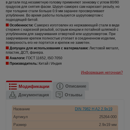
в детали под незаметную головку применяют зенковку с углом 80/90
градусов для снятия фаски. Шуруп-саморез сам нарезает резьбу, но
при толщине стали больше 0.9 мм заранее просверливают
углубление. Во время работы пользуются шуруповертом с
подходящей битой.
Особенности:
Саморез изготовлен из нержавеющей стали в виде
стержня с нарезной резьбой, острым концом и потайной шляпкой с
углублением для закручивания отверткой или шуруповертом. При
закручивании крепеж полностью утопает в соединенном изделии,
поверхность его не портится и крепеж не заметен.
Допущен для использования с материалами:
Листовой металл,
пластик, ДСП, фанера.
Аналоги:
ГОСТ 11652, ISO 7050
Производитель:
Китай / Индия
Информация неточная?
Описание
Модификации
Документация
Отзывы
Название
DIN 7982 H A2 2.9x19
Артикул
25264-000
Размер
2.9x19 мм