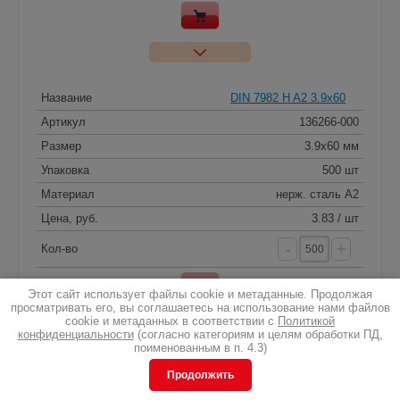
Название
DIN 7982 H A2 3.9x60
Артикул
136266-000
Размер
3.9x60 мм
Упаковка
500 шт
Материал
нерж. сталь A2
Цена, руб.
3.83 / шт
-
+
Кол-во
Этот сайт использует файлы cookie и метаданные. Продолжая
просматривать его, вы соглашаетесь на использование нами файлов
cookie и метаданных в соответствии с
Политикой
конфиденциальности
(согласно категориям и целям обработки ПД,
поименованным в п. 4.3)
Название
DIN 7982 H A2 3.9x70
Продолжить
Артикул
136269-000