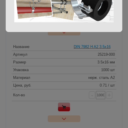
-
+
Кол-во
Название
DIN 7982 H A2 3.5x16
Артикул
25219-000
Размер
3.5x16 мм
Упаковка
1000 шт
Материал
нерж. сталь A2
Цена, руб.
0.71 / шт
-
+
Кол-во