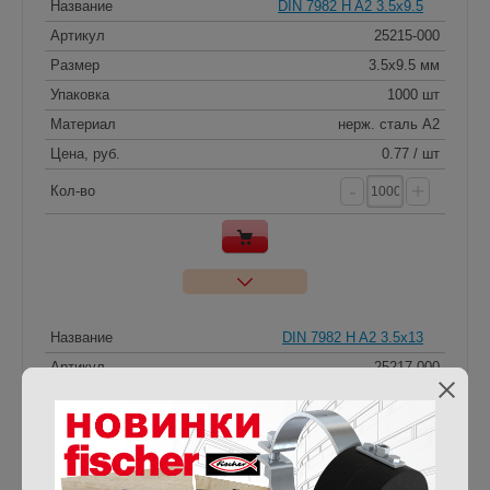
Название
DIN 7982 H A2 3.5x9.5
Артикул
25215-000
Размер
3.5x9.5 мм
Упаковка
1000 шт
Материал
нерж. сталь A2
Цена, руб.
0.77 / шт
-
+
Кол-во
Название
DIN 7982 H A2 3.5x13
Артикул
25217-000
Размер
3.5x13 мм
Упаковка
1000 шт
Материал
нерж. сталь A2
Цена, руб.
0.54 / шт