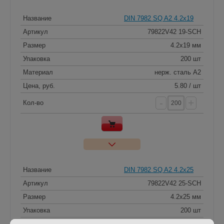
Название
DIN 7982 SQ A2 4.2x19
Артикул
79822V42 19-SCH
Размер
4.2x19 мм
Упаковка
200 шт
Материал
нерж. сталь A2
Цена, руб.
5.80 / шт
-
+
Кол-во
Название
DIN 7982 SQ A2 4.2x25
Артикул
79822V42 25-SCH
Размер
4.2x25 мм
Упаковка
200 шт
Материал
нерж. сталь A2