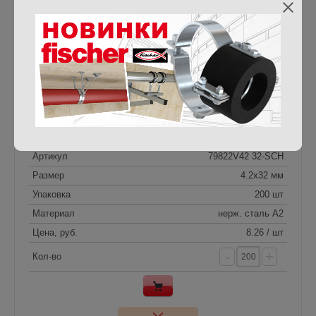
Цена, руб.
6.68 / шт
-
+
Кол-во
Название
DIN 7982 SQ A2 4.2x32
Артикул
79822V42 32-SCH
Размер
4.2x32 мм
Упаковка
200 шт
Материал
нерж. сталь A2
Цена, руб.
8.26 / шт
-
+
Кол-во