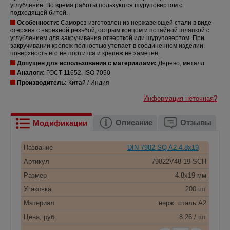
углубление. Во время работы пользуются шуруповертом с
подходящей битой.
Особенности:
Саморез изготовлен из нержавеющей стали в виде
стержня с нарезной резьбой, острым концом и потайной шляпкой с
углублением для закручивания отверткой или шуруповертом. При
закручивании крепеж полностью утопает в соединенном изделии,
поверхность его не портится и крепеж не заметен.
Допущен для использования с материалами:
Дерево, металл
Аналоги:
ГОСТ 11652, ISO 7050
Производитель:
Китай / Индия
Информация неточная?
Описание
Отзывы
Модификации
Название
DIN 7982 SQ A2 4.8x19
Артикул
79822V48 19-SCH
Размер
4.8x19 мм
Упаковка
200 шт
Материал
нерж. сталь A2
Цена, руб.
8.26 / шт