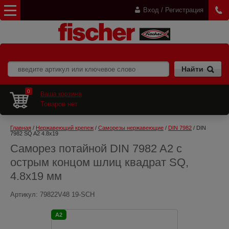
Вход / Регистрация
0
Ваша корзина
Товаров нет
Главная
 / 
Нержавеющий крепеж
 / 
Саморезы нержавеющие
 / 
DIN 7982
 / DIN 
7982 SQ A2 4.8x19
Саморез потайной DIN 7982 A2 с
острым концом шлиц квадрат SQ,
4.8x19 мм
Артикул:
79822V48 19-SCH
A2