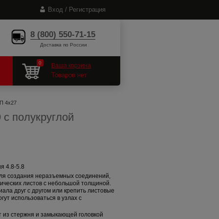
Вход / Регистрация
8 (800) 550-71-15
Доставка по России
0
Ваша корзина
Товаров нет
/П 4x27
 с полукруглой
я 4.8-5.8
ля создания неразъемных соединений,
ических листов с небольшой толщиной.
ала друг с другом или крепить листовые
гут использоваться в узлах с
 из стержня и замыкающей головкой