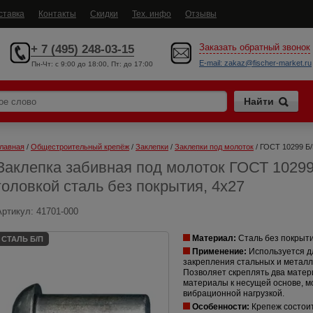
ставка
Контакты
Скидки
Тех. инфо
Отзывы
Заказать обратный звонок
+ 7 (495) 248-03-15
E-mail:
zakaz@fischer-market.ru
Пн-Чт: c 9:00 до 18:00, Пт: до 17:00
лавная
 / 
Общестроительный крепёж
 / 
Заклепки
 / 
Заклепки под молоток
 / ГОСТ 10299 Б
Заклепка забивная под молоток ГОСТ 10299
головкой сталь без покрытия, 4x27
Артикул:
41701-000
Материал:
Сталь без покрыти
СТАЛЬ Б/П
Применение:
Используется д
закрепления стальных и металл
Позволяет скреплять два матери
материалы к несущей основе, мо
вибрационной нагрузкой.
Особенности:
Крепеж состоит