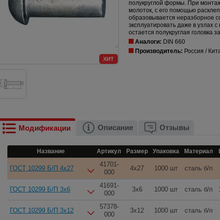
полукруглой формы. При монта
молоток, с его помощью раскле
образовывается неразборное с
эксплуатировать даже в узлах с
остается полукруглая головка за
Аналоги:
DIN 660
Производитель:
Россия / Кит
ХИТ
Описание
Отзывы
Модификации
Название
Артикул
Размер
Упаковка
Материал
41701-
ГОСТ 10299 Б/П 4x27
4x27
1000 шт
сталь б/п
000
41691-
ГОСТ 10299 Б/П 3x6
3x6
1000 шт
сталь б/п
000
57378-
ГОСТ 10299 Б/П 3x12
3x12
1000 шт
сталь б/п
000