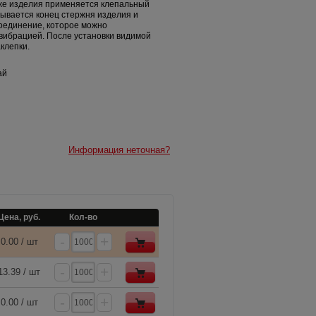
же изделия применяется клепальный
пывается конец стержня изделия и
оединение, которое можно
 вибрацией. После установки видимой
клепки.
ай
Информация неточная?
Цена, руб.
Кол-во
-
+
0.00 / шт
-
+
13.39 / шт
-
+
0.00 / шт