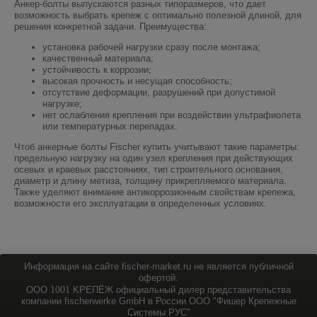
Анкер-болты выпускаются разных типоразмеров, что дает
возможность выбрать крепеж с оптимально полезной длиной, для
решения конкретной задачи. Преимущества:
установка рабочей нагрузки сразу после монтажа;
качественный материала;
устойчивость к коррозии;
высокая прочность и несущая способность;
отсутствие деформации, разрушений при допустимой
нагрузке;
нет ослабления крепления при воздействии ультрафиолета
или температурных перепадах.
Чтоб анкерные болты Fischer купить учитывают такие параметры:
предельную нагрузку на один узел крепления при действующих
осевых и краевых расстояниях, тип строительного основания,
диаметр и длину метиза, толщину прикрепляемого материала.
Также уделяют внимание антикоррозионным свойствам крепежа,
возможности его эксплуатации в определенных условиях.
Информация на сайте fischer-market.ru не является публичной
офертой.
ООО
1001
KPEПЁЖ официальный дилер представительства
компании fischerwerke GmbH в России ООО "Фишер Крепежные
Системы РУС"