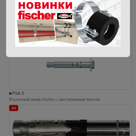
FSA B
Втулочный анкер fischer с гайкой и шайбой
ОЦ
FSA S
Втулочный анкер fischer с шестигранным болтом
A4