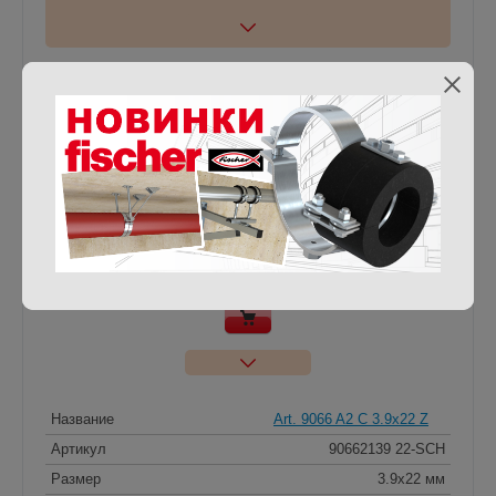
Название
Art. 9066 A2 C 3.9x19 Z
Артикул
90662139 19-SCH
Размер
3.9x19 мм
Упаковка
1000 шт
Материал
нерж. сталь A2
Цена, руб.
8.39 / шт
-
+
Кол-во
Название
Art. 9066 A2 C 3.9x22 Z
Артикул
90662139 22-SCH
Размер
3.9x22 мм