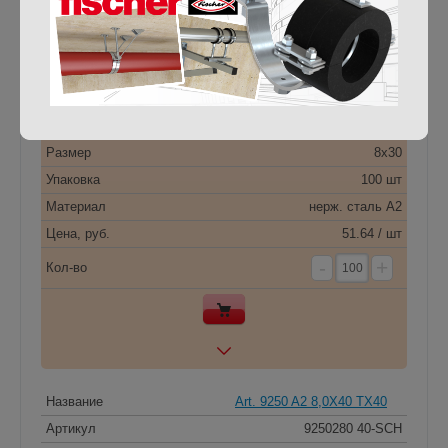
Информация неточная?
Отзывы
Модификации
Название
Art. 9250 A2 8,0X30 TX40
Артикул
9250280 30-SCH
Размер
8х30
Упаковка
100 шт
Материал
нерж. сталь A2
Цена, руб.
51.64 / шт
-
+
Кол-во
Название
Art. 9250 A2 8,0X40 TX40
Артикул
9250280 40-SCH