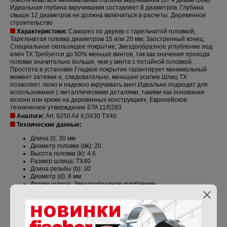
Идеальная глубина вкручивания составляет 8 диаметров. Глубина
свыше 12 диаметров не должна включаться в расчеты. Деревянное
строительство
Характеристики:
Саморез по дереву с тарельчатой головкой;
Тарельчатая головка диаметром 15 или 20 мм; Заостренный конец;
Специальное скользящее покрытие; Звездообразное углубление под
ключ TX Требуется до 50% меньше винтов, так как значения прохода
головки значительно больше, чем у винта с потайной головкой.
Простота в установке.Гладкое покрытие гарантирует минимальный
момент затяжки и, следовательно, меньшее усилие.Шлиц TX
позволяет легко и надежно вкручивать винт.Идеально подходит для
использования с металлическими деталями, такими как основания
колонн или крюки на деревянных конструкциях. Европейское
техническое утверждение ETA 11/0283
Аналоги:
Art. 9250 A4 8,0X30 TX40
Технические данные:
Длина (l): 30 мм
Диаметр головки (dk): 20
Высота головки (k): 4.6
Размер шлица: TX40
Длина резьбы (b): 30
Диаметр (d): 8 мм
Форма шлица: Звездообразное углубление
Тип резьбы: Для древесины
Форма головы: Плоская головка
Предел прочности на разрыв: 50