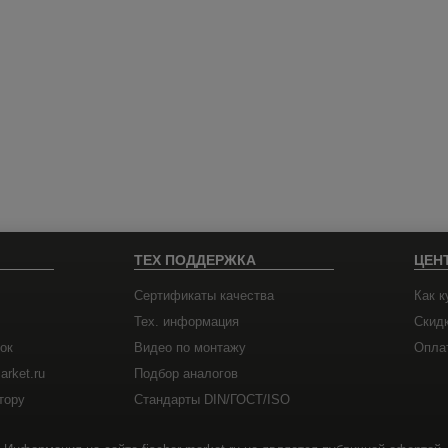
ТЕХ ПОДДЕРЖКА
ЦЕН
Сертификаты качества
Как к
Тех. информация
Скид
ок
Видео по монтажу
Оплат
arket.ru
Подбор аналогов
тору
Стандарты DIN/ГОСТ/ISO