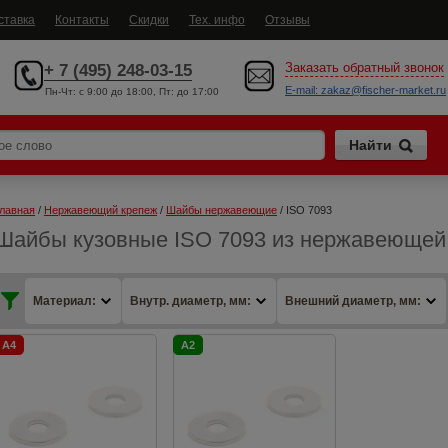
ставка
Контакты
Скидки
Тех. инфо
Отзывы
Заказать обратный звонок
+ 7 (495) 248-03-15
E-mail:
zakaz@fischer-market.ru
Пн-Чт: c 9:00 до 18:00, Пт: до 17:00
лавная
 / 
Нержавеющий крепеж
 / 
Шайбы нержавеющие
 / ISO 7093
Шайбы кузовные ISO 7093 из нержавеющей
Материал:
Внутр. диаметр, мм:
Внешний диаметр, мм:
A4
A2