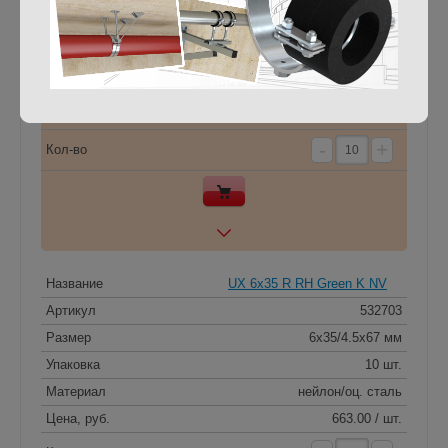
Артикул
532707
Размер
8x50/5.5x84 мм
Упаковка
10 шт.
Материал
нейлон/оц. сталь
Цена, руб.
663.00 / шт.
-
+
Кол-во
Название
UX 6x35 R RH Green K NV
Артикул
532703
Размер
6x35/4.5x67 мм
Упаковка
10 шт.
Материал
нейлон/оц. сталь
Цена, руб.
663.00 / шт.