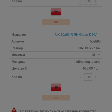
-
+
Кол-во
Название
UX 10x60 R RH Green K NV
Артикул
532698
Размер
10x60/7x97 мм
Упаковка
10 шт.
Материал
нейлон/оц. сталь
Цена, руб.
663.00 / шт.
-
+
Кол-во
По каждому артикулу можно заказать количество