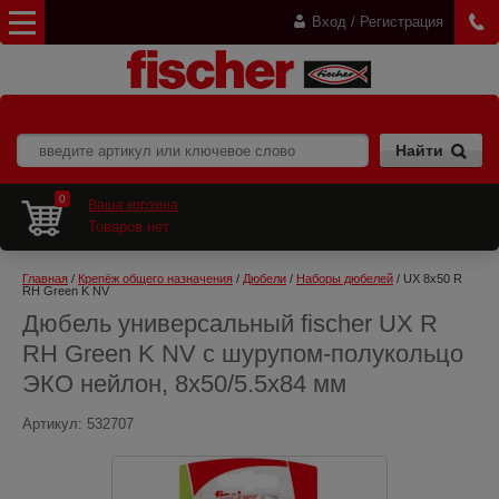
Вход / Регистрация
0
Ваша корзина
Товаров нет
Главная
 / 
Крепёж общего назначения
 / 
Дюбели
 / 
Наборы дюбелей
 / UX 8x50 R 
RH Green K NV
Дюбель универсальный fischer UX R
RH Green K NV с шурупом-полукольцо
ЭКО нейлон, 8x50/5.5x84 мм
Артикул:
532707