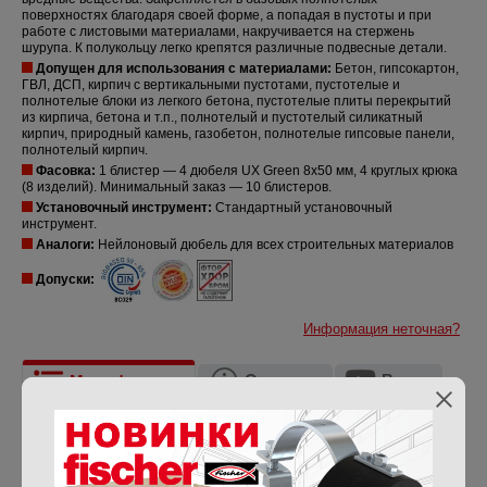
поверхностях благодаря своей форме, а попадая в пустоты и при
работе с листовыми материалами, накручивается на стержень
шурупа. К полукольцу легко крепятся различные подвесные детали.
Допущен для использования с материалами:
Бетон, г
ипсокартон,
ГВЛ, ДСП, кирпич с вертикальными пустотами, пустотелые и
полнотелые блоки из легкого бетона, пустотелые плиты перекрытий
из кирпича, бетона и т.п., полнотелый и пустотелый силикатный
кирпич, природный камень, газобетон, полнотелые гипсовые панели,
полнотелый кирпич.
Фасовка:
1 блистер — 4 дюбеля UX Green 8x50 мм, 4 круглых крюка
(8 изделий). Минимальный заказ — 10 блистеров.
Установочный инструмент:
Стандартный установочный
инструмент.
Аналоги:
Нейлоновый дюбель для всех строительных материалов
Допуски:
Информация неточная?
Описание
Видео
Модификации
Документация
Отзывы
Название
UX 8x50 R RH Green K NV