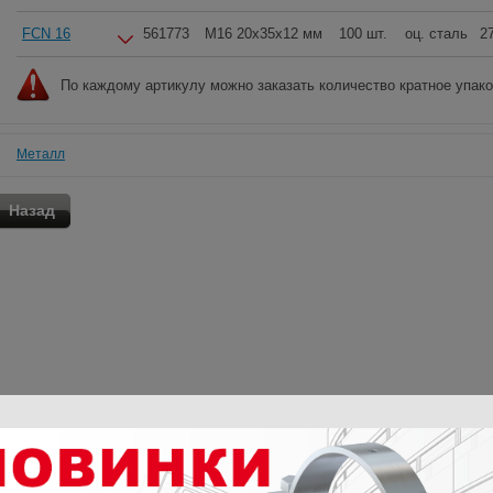
FCN 16
561773
M16 20x35x12 мм
100 шт.
оц. сталь
27
По каждому артикулу можно заказать количество кратное упак
Металл
Назад