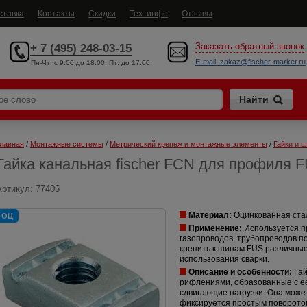
ставка
Контакты
Скидки
Тех. инфо
Отзывы
Заказать обратный звонок
+ 7 (495) 248-03-15
E-mail:
zakaz@fischer-market.ru
Пн-Чт: c 9:00 до 18:00, Пт: до 17:00
лавная
 / 
Монтажные системы
 / 
Метрический крепеж и монтажные элементы
 / 
Гайки и 
Гайка канальная fischer FCN для профиля 
Артикул:
77405
Материал:
Оцинкованная ста
ОЦ
Применение:
Используется п
газопроводов, трубопроводов п
крепить к шинам FUS различные
использования сварки.
Описание и особенности:
Га
рифлениями, образованные с 
сдвигающие нагрузки. Она може
фиксируется простым поворотом 