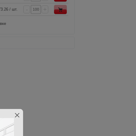
-
+
3.26 / шт.
овке