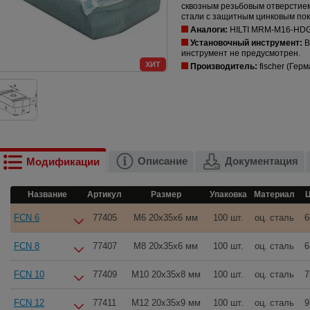
сквозным резьбовым отверстием
стали с защитным цинковым по
Аналоги:
HILTI MRM-M16-HD
Установочный инструмент:
В
инструмент не предусмотрен.
ХИТ
Производитель:
fischer (Гер
Описание
Документация
Модификации
Название
Артикул
Размер
Упаковка
Материал
Ц
FCN 6
77405
M6 20x35x6 мм
100 шт.
оц. сталь
6
FCN 8
77407
M8 20x35x6 мм
100 шт.
оц. сталь
6
FCN 10
77409
M10 20x35x8 мм
100 шт.
оц. сталь
7
FCN 12
77411
M12 20x35x9 мм
100 шт.
оц. сталь
9