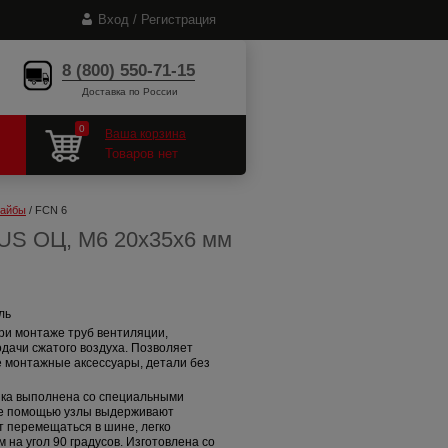
Вход / Регистрация
8 (800) 550-71-15
Доставка по России
0
Ваша корзина
Товаров нет
шайбы
 / FCN 6
FUS ОЦ, M6 20x35x6 мм
ль
ри монтаже труб вентиляции,
одачи сжатого воздуха. Позволяет
 монтажные аксессуары, детали без
йка выполнена со специальными
ее помощью узлы выдерживают
т перемещаться в шине, легко
на угол 90 градусов. Изготовлена со