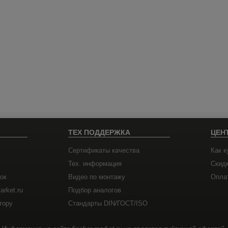
ТЕХ ПОДДЕРЖКА
ЦЕН
Сертификаты качества
Как к
Тех. информация
Скид
ок
Видео по монтажу
Оплат
arket.ru
Подбор аналогов
тору
Стандарты DIN/ГОСТ/ISO