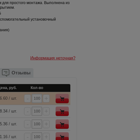
 для простого монтажа. Выполнена из
крытием.
G
спомогательный установочный
мания)
Информация неточная?
Отзывы
ена, руб.
Кол-во
-
+
6.60 / шт.
-
+
8.34 / шт.
-
+
5.36 / шт.
-
+
1.16 / шт.