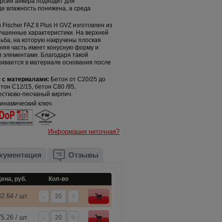
ерсия анкера подходит для
де влажность понижена, а среда
Fischer FAZ II Plus H GVZ изготовлен из
учшенные характеристики. На верхней
ьба, на которую накручены плоская
жняя часть имеет конусную форму и
 элементами. Благодаря такой
живается в материале основания после
 с материалами:
Бетон от C20/25 до
тон C12/15, бетон C80 /95,
стково-песчаный кирпич.
инамический ключ
Информация неточная?
кументация
Отзывы
ена, руб.
Кол-во
-
+
2.64 / шт.
-
+
5.26 / шт.