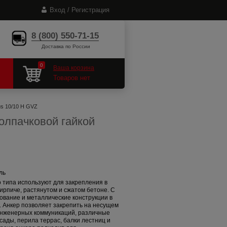
Вход / Регистрация
8 (800) 550-71-15
Доставка по России
0
Ваша корзина
Товаров нет
lus 10/10 H GVZ
колпачковой гайкой
ль
 типа используют для закрепления в
ирпиче, растянутом и сжатом бетоне. С
вание и металлические конструкции в
. Анкер позволяет закрепить на несущем
нженерных коммуникаций, различные
ады, перила террас, балки лестниц и