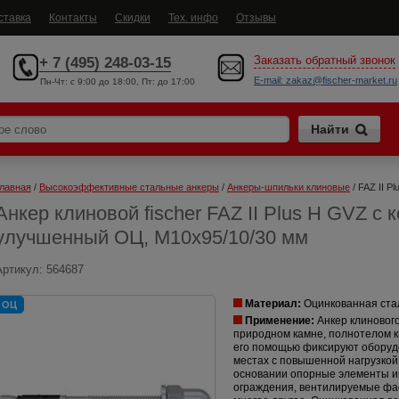
ставка
Контакты
Скидки
Тех. инфо
Отзывы
Заказать обратный звонок
+ 7 (495) 248-03-15
E-mail:
zakaz@fischer-market.ru
Пн-Чт: c 9:00 до 18:00, Пт: до 17:00
лавная
 / 
Высокоэффективные стальные анкеры
 / 
Анкеры-шпильки клиновые
 / FAZ II P
Анкер клиновой fischer FAZ II Plus H GVZ с 
улучшенный ОЦ, M10x95/10/30 мм
Артикул:
564687
Материал:
Оцинкованная ста
ОЦ
Применение:
Анкер клинового
природном камне, полнотелом к
его помощью фиксируют оборудо
местах с повышенной нагрузкой
основании опорные элементы и
ограждения, вентилируемые фас