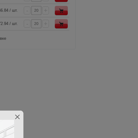
-
+
6.84 / шт.
-
+
2.94 / шт.
овке