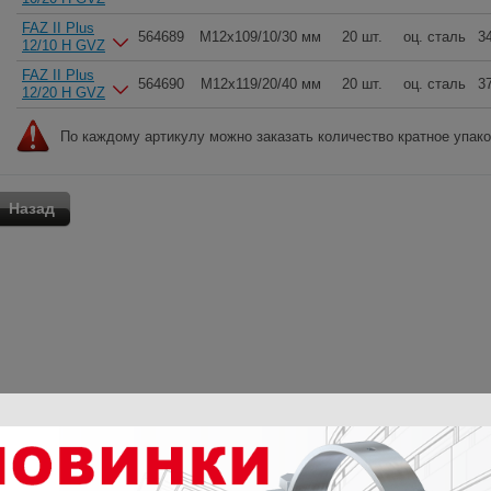
FAZ II Plus
564689
M12x109/10/30 мм
20 шт.
оц. сталь
34
12/10 H GVZ
FAZ II Plus
564690
M12x119/20/40 мм
20 шт.
оц. сталь
37
12/20 H GVZ
По каждому артикулу можно заказать количество кратное упак
Назад