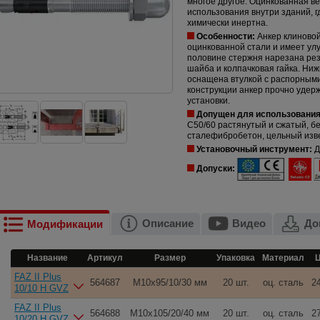
многое другое. Оцинкованная в
использования внутри зданий, г
химически инертна.
Особенности:
Анкер клиновой 
оцинкованной стали и имеет ул
половине стержня нарезана рез
шайба и колпачковая гайка. Ни
оснащена втулкой с распорными
конструкции анкер прочно удер
установки.
Допущен для использования
C50/60
растянутый и сжатый, бе
сталефибробетон, цельный изве
Установочный инструмент:
Д
Допуски:
Описание
Видео
До
Модификации
Название
Артикул
Размер
Упаковка
Материал
Ц
FAZ II Plus
564687
M10x95/10/30 мм
20 шт.
оц. сталь
24
10/10 H GVZ
FAZ II Plus
564688
M10x105/20/40 мм
20 шт.
оц. сталь
27
10/20 H GVZ