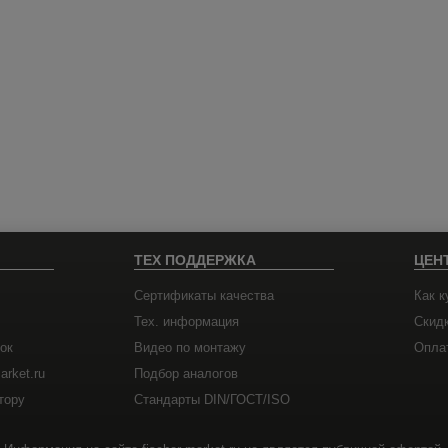
ТЕХ ПОДДЕРЖКА
ЦЕН
Сертификаты качества
Как к
Тех. информация
Скид
ок
Видео по монтажу
Оплат
arket.ru
Подбор аналогов
тору
Стандарты DIN/ГОСТ/ISO